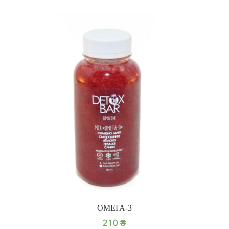
ОМЕГА-3
210
₴