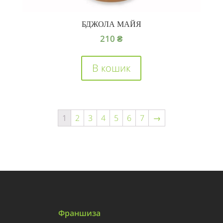
БДЖОЛА МАЙЯ
210
₴
В кошик
1
2
3
4
5
6
7
→
Франшиза