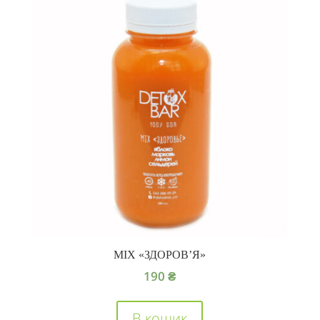
MIX «ЗДОРОВ’Я»
190
₴
В кошик