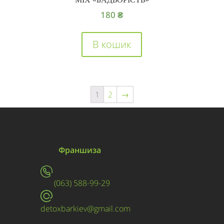
180
₴
В кошик
1
2
→
Франшиза
(063) 588-99-29
detoxbarkiev@gmail.com