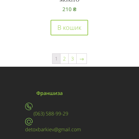
210
₴
В кошик
1
2
3
→
Франшиза
(063) 588-99-29
detoxbarkiev@gmail.com