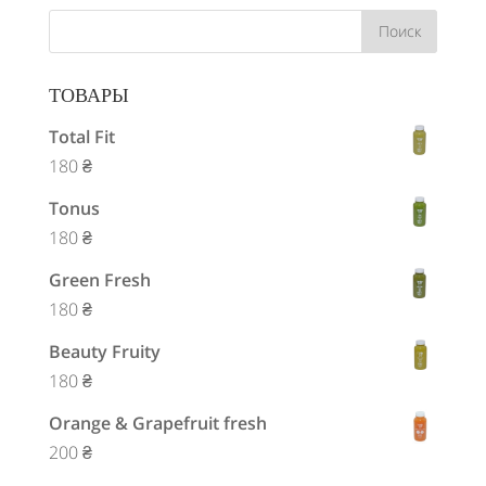
ТОВАРЫ
Total Fit
180
₴
Tonus
180
₴
Green Fresh
180
₴
Beauty Fruity
180
₴
Orange & Grapefruit fresh
200
₴