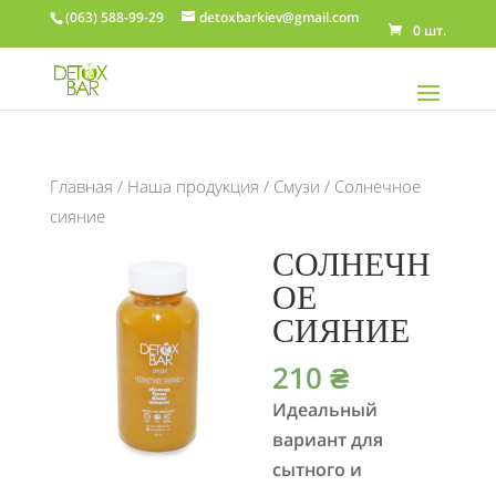
(063) 588-99-29
detoxbarkiev@gmail.com
0 шт.
Главная
/
Наша продукция
/
Смузи
/ Солнечное
сияние
СОЛНЕЧН
ОЕ
СИЯНИЕ
210
₴
Идеальный
вариант для
сытного и