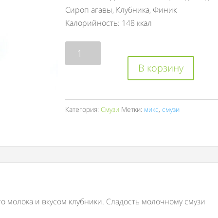
Сироп агавы, Клубника, Финик
Калорийность: 148 ккал
Количество
товара
В корзину
Клубничное
Наслаждение
Категория:
Смузи
Метки:
микс
,
смузи
 молока и вкусом клубники. Сладость молочному смузи