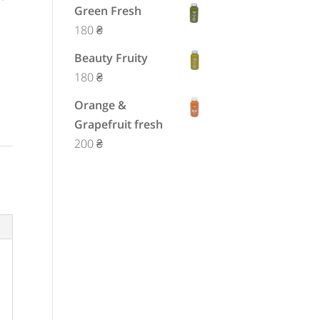
Green Fresh
180
₴
Beauty Fruity
180
₴
Orange &
Grapefruit fresh
200
₴