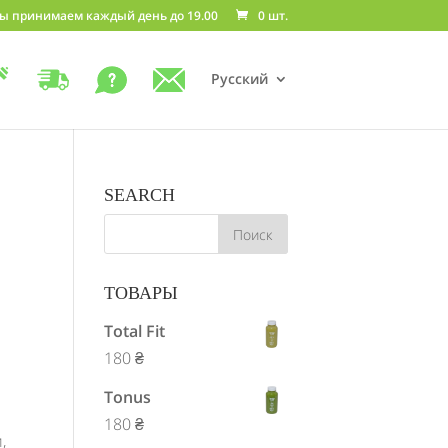
ы принимаем каждый день до 19.00
0 шт.
Русский
SEARCH
ТОВАРЫ
Total Fit
180
₴
Tonus
180
₴
,