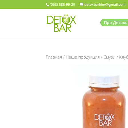
(063) 588-99-29
detoxbarkiev@gmail.com
Про Детокс
Главная
/
Наша продукция
/
Смузи
/ Клу